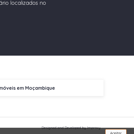
ário localizados no
Imóveis em Moçambique
Designed and Developed by Improxy
Aceitar