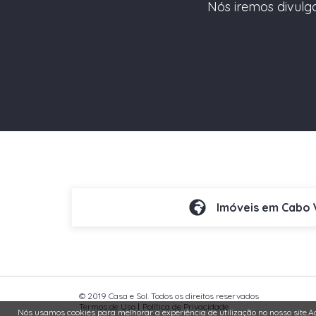
Nós iremos divulga
Imóveis em Cabo 
© 2019 Casa e Sol. Todos os direitos reservados
Termos de Uso
Política de Privacidade
Nós usamos cookies para melhorar a experiência de utilização no nosso site.
Ao