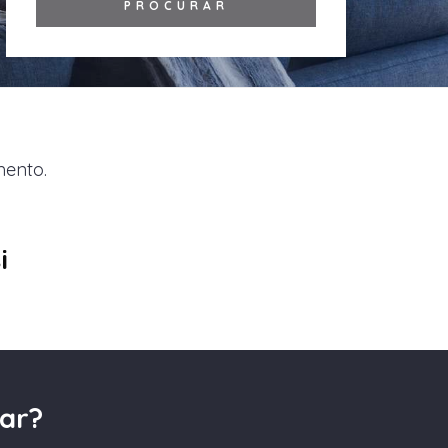
mento.
i
ar?