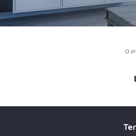
O im
Te